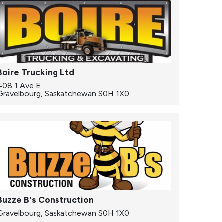
Boire Trucking Ltd
408 1 Ave E
Gravelbourg, Saskatchewan S0H 1X0
Buzze B's Construction
Gravelbourg, Saskatchewan S0H 1X0