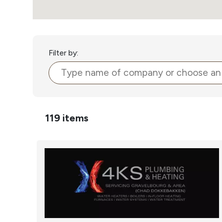
Chemin pour la paix Labyrinthe
Maison Soucy
1915 Compagnie de L'ascenseur de l'Ouest
Filter by:
Maison Madonna
119 items