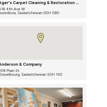
Ager's Carpet Cleaning & Restoration Ltd.
418 4th Ave W
Assiniboia, Saskatchewan S0H 0B0
Anderson & Company
209 Main St
Gravelbourg, Saskatchewan S0H 1X0