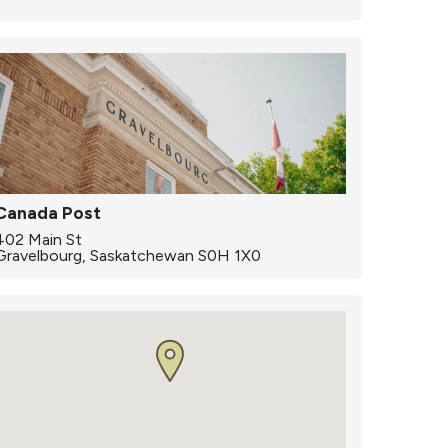
Canada Post
402 Main St
Gravelbourg, Saskatchewan S0H 1X0