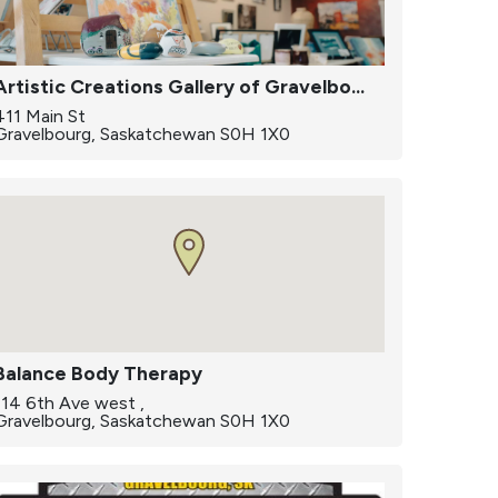
Artistic Creations Gallery of Gravelbourg
411 Main St
Gravelbourg, Saskatchewan S0H 1X0
Balance Body Therapy
114 6th Ave west ,
Gravelbourg, Saskatchewan S0H 1X0