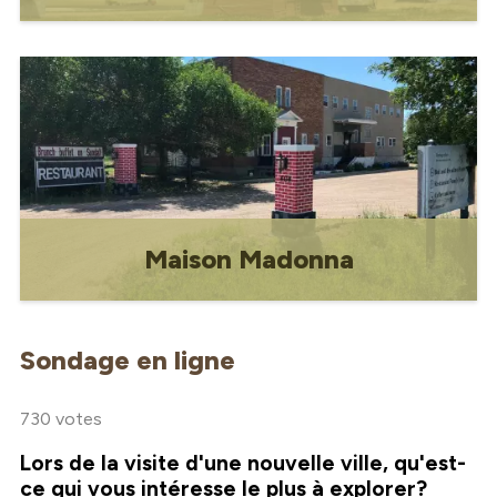
L'ascenseur à grains emblématique de
Gravelbourg, "Le phare des Prairies".
Maison Madonna
En 1975, l'évêque Noël Delaquis de
Gravelbourg a invité la Maison de la
Sondage en ligne
Madone à ouvrir une poustinia qui serait
située dans l'ancien monastère du
Précieux Sang.
730 votes
Lors de la visite d'une nouvelle ville, qu'est-
ce qui vous intéresse le plus à explorer?