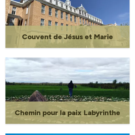
de l’Assomption, la Résidence de
l'Évêque, et l'ancien couvent Jésus-
Marie.
Couvent de Jésus et Marie
Construit entre 1918 et 1926, le couvent
a déjà servi à la fois de pensionnat pour
filles et de résidence pour les
religieuses.
Chemin pour la paix Labyrinthe
Le Labyrinthe du Chemin de la Paix a été
construit pour célébrer l'essence de