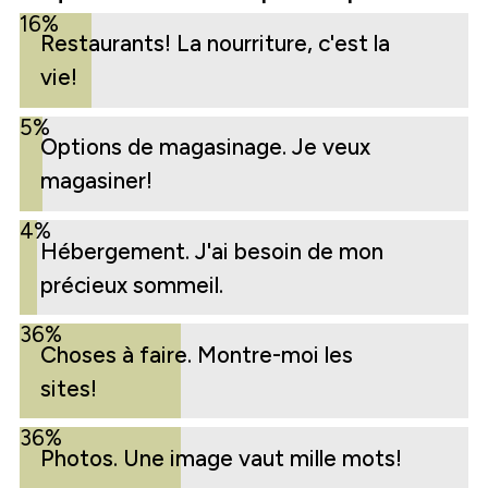
16%
Restaurants! La nourriture, c'est la
vie!
5%
Options de magasinage. Je veux
magasiner!
4%
Hébergement. J'ai besoin de mon
précieux sommeil.
36%
Choses à faire. Montre-moi les
sites!
36%
Photos. Une image vaut mille mots!