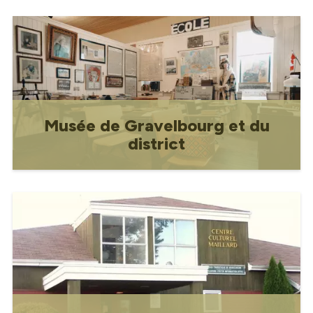
Construit en 1928, l'actuel bâtiment de
la Poste est maintenant un bien
patrimonial municipal. Le deuxième étage
du bâtiment a été utilisé à diverses fins
au cours des soixante dernières années.
En 1938, la "Gendarmerie" (également
connue sous
Musée de Gravelbourg et du
district
Dévoué à l'histoire de Gravelbourg et
aux récits de ses habitants, le musée
contient une collection de souvenirs des
premiers pionniers, comprenant de
nombreux artefacts provenant des
premiers résidents de Gravelbourg.