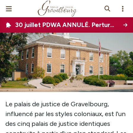
30 juillet PDWA ANNULÉ. Perturbation de l'eau à l'échelle de la ville prévue le 12 août 2026
Events Calendar
News
Photo Gallery
Contact Us
View Site In
glish
Le palais de justice de Gravelbourg,
influencé par les styles coloniaux, est l'un
des cinq palais de justice identiques