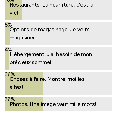
Restaurants! La nourriture, c'est la
vie!
5%
Options de magasinage. Je veux
magasiner!
4%
Hébergement. J'ai besoin de mon
précieux sommeil.
36%
Choses à faire. Montre-moi les
sites!
36%
Photos. Une image vaut mille mots!