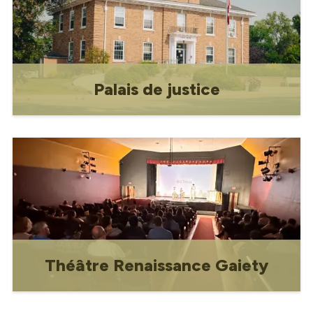
Palais de justice
Le palais de justice de Gravelbourg,
influencé par les styles coloniaux, est
l'un des cinq palais de justice identiques
construits à partir d'un plan standard.
Les autres se trouvent à Wynyard,
Shaunavon, Assiniboia et Melfort. Situé
le long de la rue
Théâtre Renaissance Gaiety
Construit dans les années 1940 et