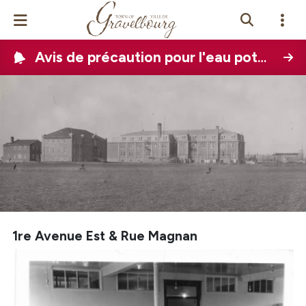
Avis de précaution pour l'eau potable (PDWA)
Events Calendar
News
Photo Gallery
Contact Us
View Site In
glish
1re Avenue Est & Rue Magnan