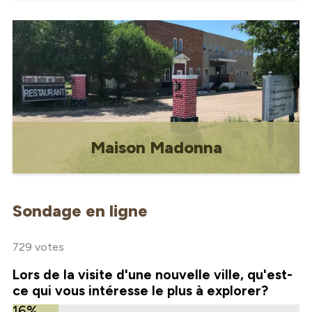
L'ascenseur à grains emblématique de
Gravelbourg, "Le phare des Prairies".
Maison Madonna
En 1975, l'évêque Noël Delaquis de
Gravelbourg a invité la Maison de la
Sondage en ligne
Madone à ouvrir une poustinia qui serait
située dans l'ancien monastère du
Précieux Sang.
729 votes
Lors de la visite d'une nouvelle ville, qu'est-
ce qui vous intéresse le plus à explorer?
16%