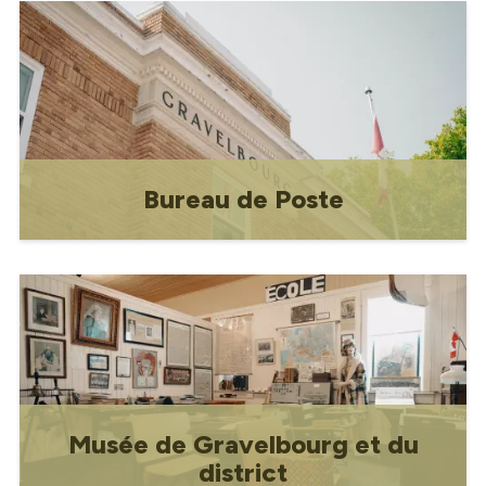
rénové et restauré en 1999, le Théâtre
de la Renaissance Gaiety est un lieu de
spectacle et un espace communautaire.
Bureau de Poste
Construit en 1928, l'actuel bâtiment de
la Poste est maintenant un bien
patrimonial municipal. Le deuxième étage
du bâtiment a été utilisé à diverses fins
au cours des soixante dernières années.
En 1938, la "Gendarmerie" (également
connue sous
Musée de Gravelbourg et du
district