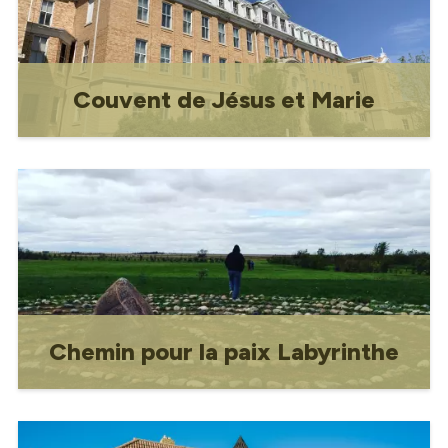
l'Évêque, et l'ancien couvent Jésus-
Marie.
Couvent de Jésus et Marie
Construit entre 1918 et 1926, le couvent
a déjà servi à la fois de pensionnat pour
filles et de résidence pour les
religieuses.
Chemin pour la paix Labyrinthe
Le Labyrinthe du Chemin de la Paix a été
construit pour célébrer l'essence de
notre communauté et augmenter la