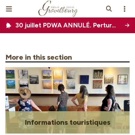
30 juillet PDWA ANNULÉ. Perturbation de l'eau à l'échelle de la ville prévue le 12 août 2026
Events Calendar
News
More in this section
Photo Gallery
Contact Us
View Site In
glish
Informations touristiques