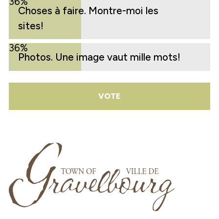
36%
Choses à faire. Montre-moi les
sites!
36%
Photos. Une image vaut mille mots!
VOTE