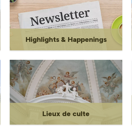
Highlights & Happenings
Un bulletin d'information mensuel
présentant les nouvelles locales, les
événements et les mises à jour du
conseil municipal et du personnel de
la ville de Gravelbourg.
Lieux de culte
Lieux de culte