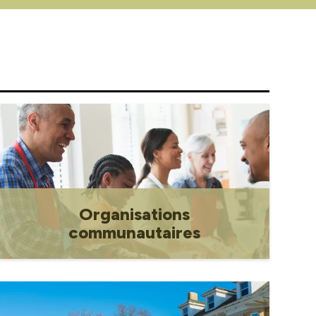
ltats des élections de 2024
ueil des communautés
ncophones.
ources du conseil
Organisations
communautaires
Coordonnées de contact et
opportunités de bénévolat