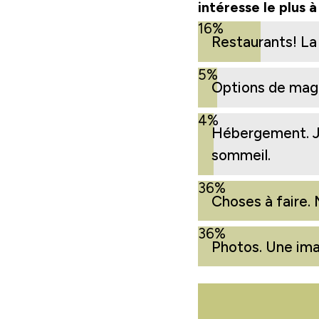
intéresse le plus 
16%
Restaurants! La n
5%
Options de maga
4%
Hébergement. J'
sommeil.
36%
Choses à faire. 
36%
Photos. Une ima