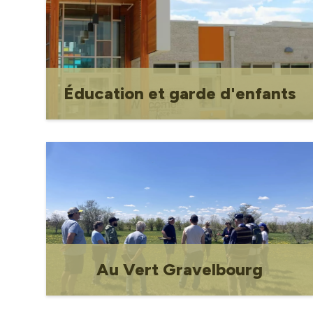
Chemin pour la paix Labyrinthe
Maison Soucy
1915 Compagnie de L'ascenseur de l'Ouest
Éducation et garde d'enfants
Maison Madonna
Éducation et garde d'enfants
Au Vert Gravelbourg
Festival annuel de durabilité et de