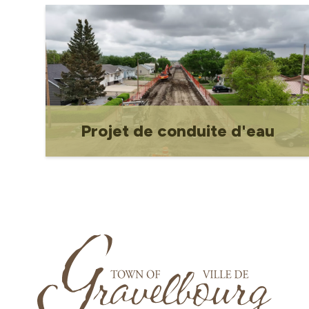
responsabilité environnementale co-
organisé par la Ville de Gravelbourg,
Gravelbourg Green Initiatives Vert, et
le Comité consultatif en
environnement.
Projet de conduite d'eau
Renseignements, mises à jour et
documents pour le projet de mise
hors service du château d'eau et de
remplacement de la conduite d'eau.