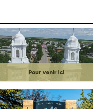
ltats des élections de 2024
ueil des communautés
ncophones.
ources du conseil
Pour venir ici
Arrivée ici