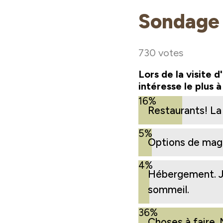
Sondage 
730 votes
Lors de la visite d
intéresse le plus 
16%
Restaurants! La n
5%
Options de maga
4%
Hébergement. J'
sommeil.
36%
Choses à faire. 