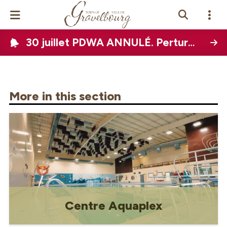
30 juillet PDWA ANNULÉ. Perturbation de l'eau à l'échelle de la ville prévue le 12 août 2026
Events Calendar
News
More in this section
Photo Gallery
Contact Us
View Site In
glish
Centre Aquaplex