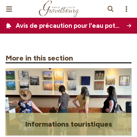
Avis de précaution pour l'eau potable (PDWA)
Events Calendar
News
More in this section
Photo Gallery
Contact Us
View Site In
glish
Informations touristiques