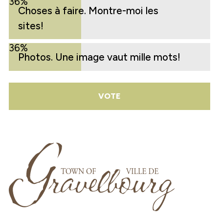
36%
Choses à faire. Montre-moi les
sites!
36%
Photos. Une image vaut mille mots!
VOTE